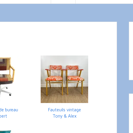
 de bureau
Fauteuils vintage
bert
Tony & Alex