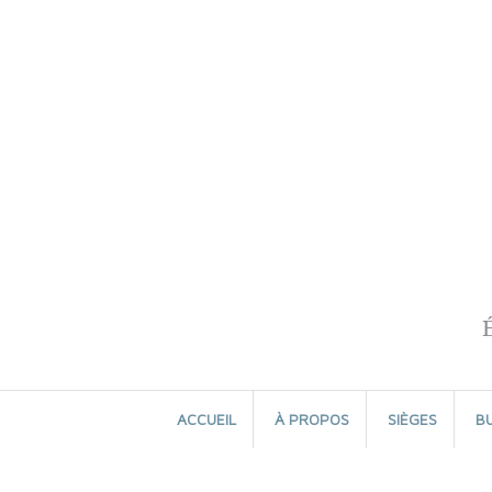
Aller
au
contenu
ACCUEIL
À PROPOS
SIÈGES
B