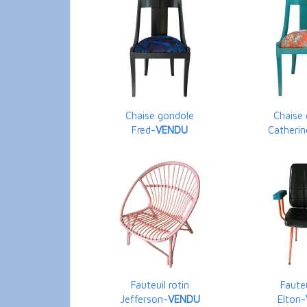
Chaise gondole
Chaise
Fred-
VENDU
Catherin
Fauteuil rotin
Fauteu
Jefferson-
VENDU
Elton-