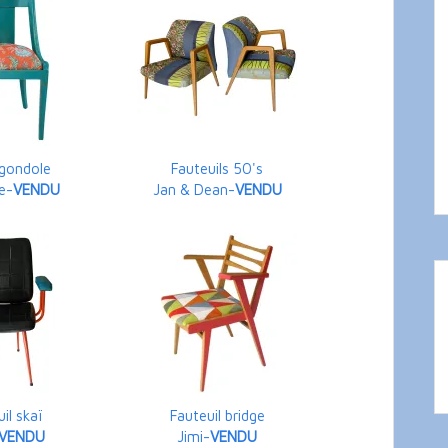
 gondole
Fauteuils 50's
e-
VENDU
Jan & Dean-
VENDU
il skaï
Fauteuil bridge
VENDU
Jimi-
VENDU