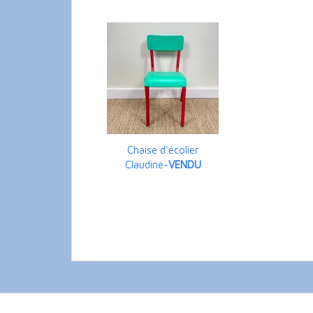
Chaise d'écolier
Claudine-
VENDU