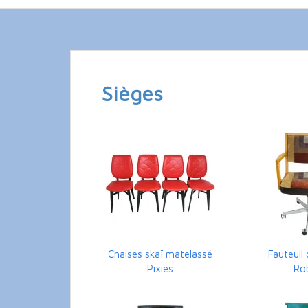
Sièges
Chaises skaï matelassé
Fauteuil
Pixies
Ro