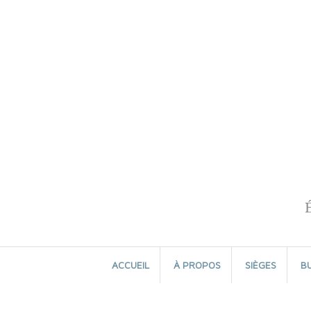
Aller
au
contenu
ACCUEIL
À PROPOS
SIÈGES
B