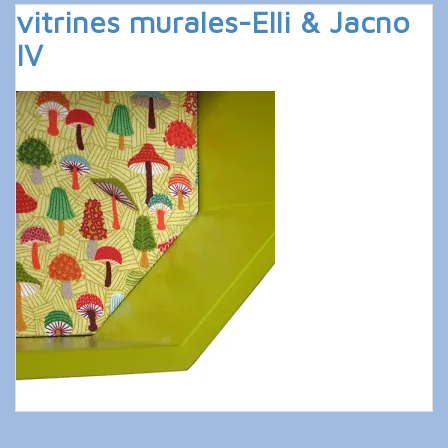
vitrines murales-Elli & Jacno
IV