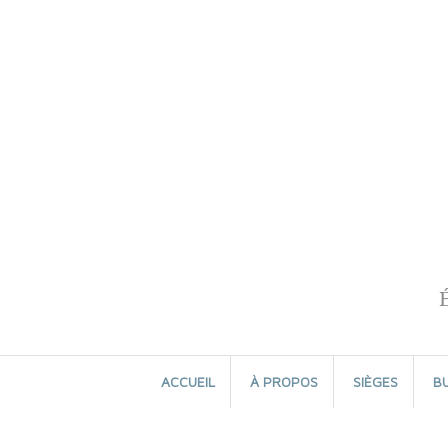
Aller
au
contenu
ACCUEIL
À PROPOS
SIÈGES
B