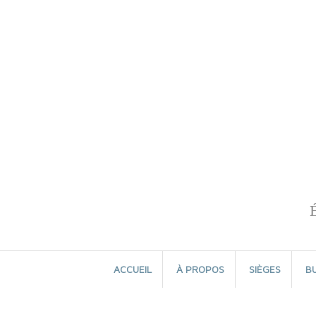
Aller
au
contenu
ACCUEIL
À PROPOS
SIÈGES
B