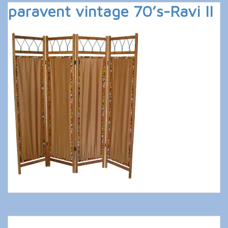
paravent vintage 70’s-Ravi II