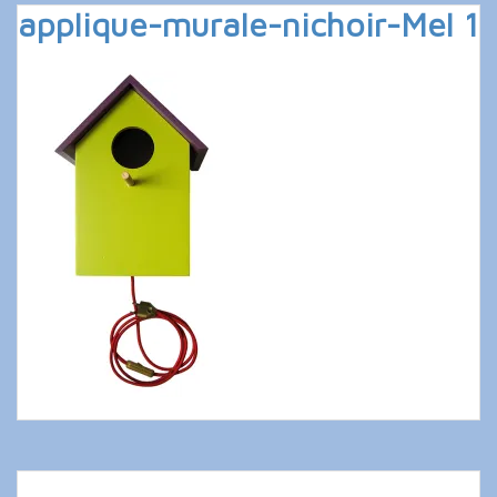
applique-murale-nichoir-Mel 1