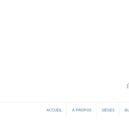
Aller
au
contenu
ACCUEIL
À PROPOS
SIÈGES
B