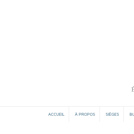
Aller
au
contenu
ACCUEIL
À PROPOS
SIÈGES
B