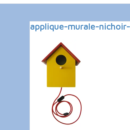
applique-murale-nichoir