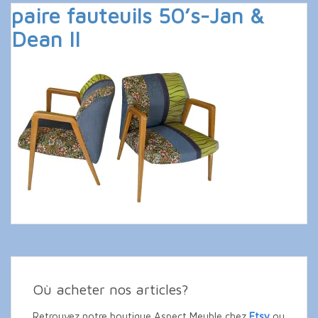
paire fauteuils 50’s-Jan &
Dean II
Où acheter nos articles?
Retrouvez notre boutique Aspect Meuble chez
Etsy
ou