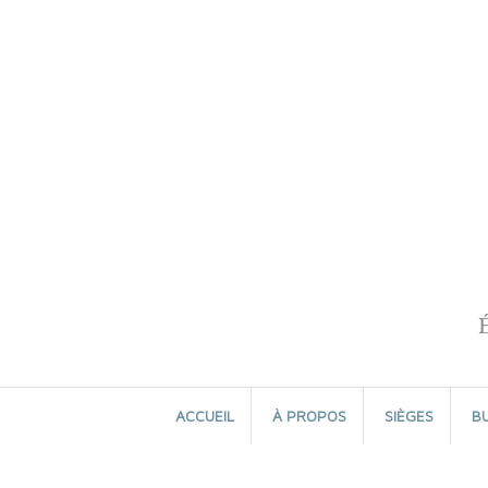
Aller
au
contenu
ACCUEIL
À PROPOS
SIÈGES
B