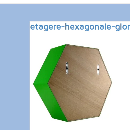
etagere-hexagonale-glori