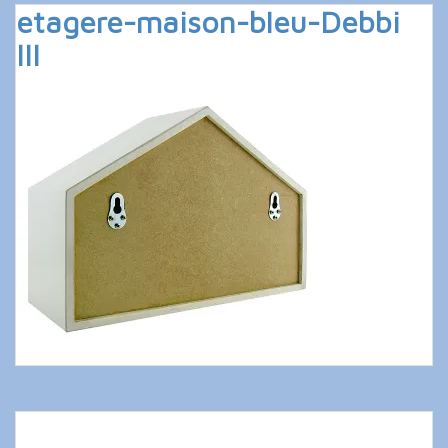
etagere-maison-bleu-Debbi
III