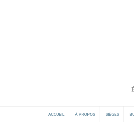
Aller
au
contenu
ACCUEIL
À PROPOS
SIÈGES
B