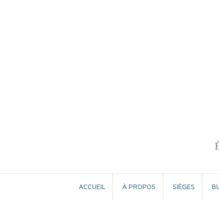
Aller
au
contenu
ACCUEIL
À PROPOS
SIÈGES
B