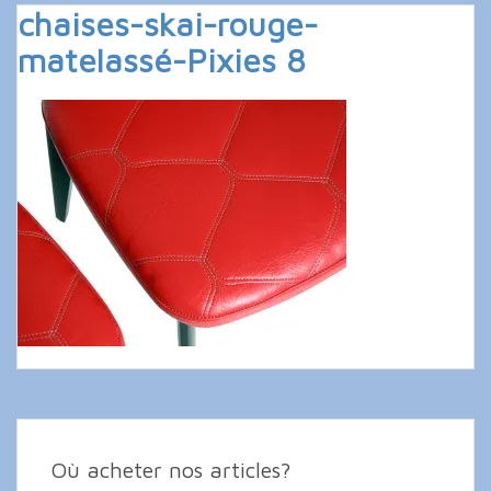
chaises-skai-rouge-
matelassé-Pixies 8
Où acheter nos articles?