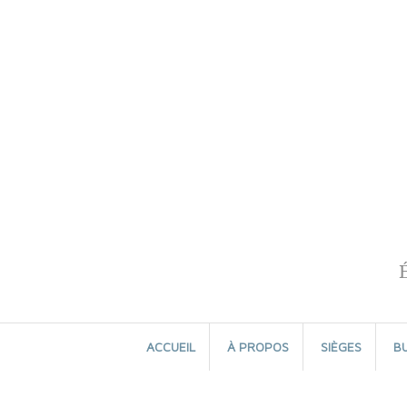
Aller
au
contenu
ACCUEIL
À PROPOS
SIÈGES
B