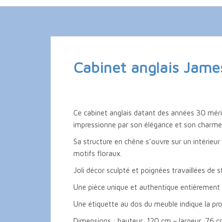
Cabinet anglais Jame
Ce cabinet anglais datant des années 30 mérite
impressionne par son élégance et son charm
Sa structure en chêne s’ouvre sur un intérieur 
motifs floraux.
Joli décor sculpté et poignées travaillées de s
Une pièce unique et authentique entièrement r
Une étiquette au dos du meuble indique la pr
Dimensions : hauteur 120 cm – largeur 76 c