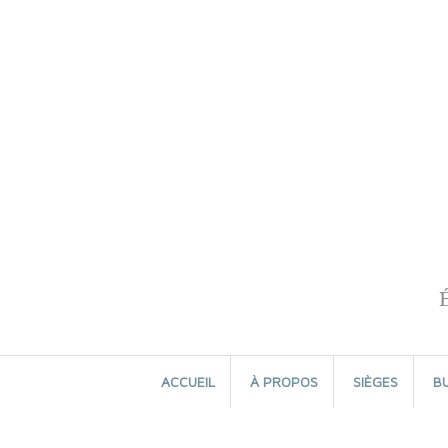
Aller
au
contenu
ACCUEIL
À PROPOS
SIÈGES
B