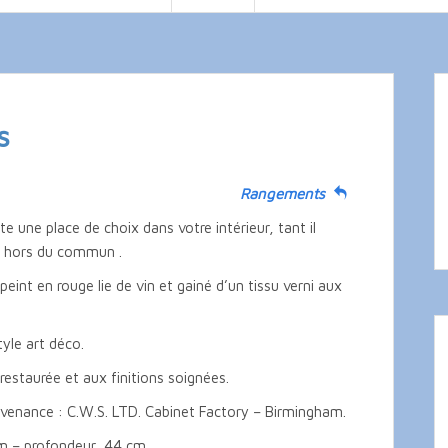
s
Rangements
 une place de choix dans votre intérieur, tant il
e hors du commun .
peint en rouge lie de vin et gainé d’un tissu verni aux
tyle art déco.
estaurée et aux finitions soignées.
ovenance : C.W.S. LTD. Cabinet Factory – Birmingham.
m – profondeur 44 cm.