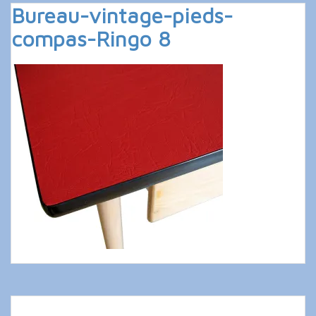
Bureau-vintage-pieds-
compas-Ringo 8