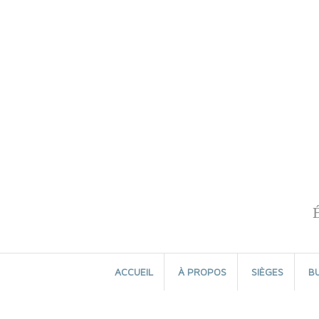
Aller
au
contenu
ACCUEIL
À PROPOS
SIÈGES
B