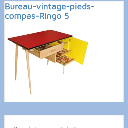
Bureau-vintage-pieds-
compas-Ringo 5