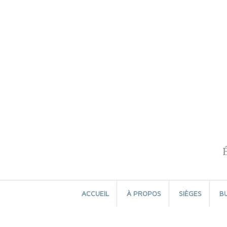
Aller
au
contenu
ACCUEIL
À PROPOS
SIÈGES
B