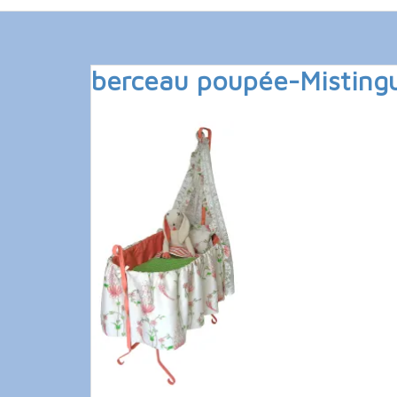
berceau poupée-Mistingu