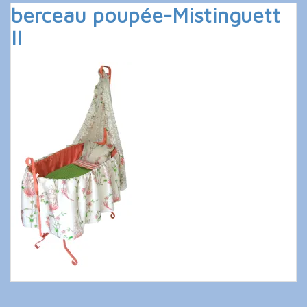
berceau poupée-Mistinguett
II