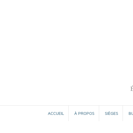
Aller
au
contenu
ACCUEIL
À PROPOS
SIÈGES
B